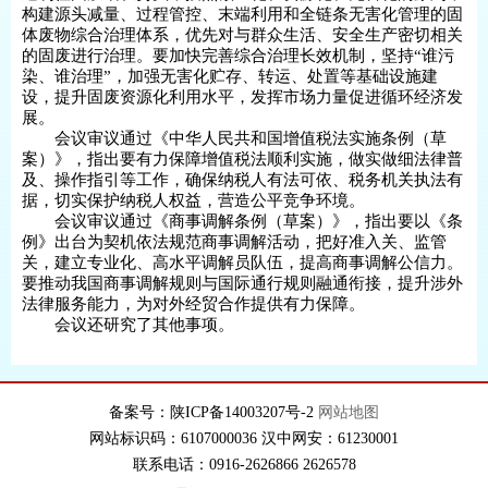
构建源头减量、过程管控、末端利用和全链条无害化管理的固
体废物综合治理体系，优先对与群众生活、安全生产密切相关
的固废进行治理。要加快完善综合治理长效机制，坚持“谁污
染、谁治理”，加强无害化贮存、转运、处置等基础设施建
设，提升固废资源化利用水平，发挥市场力量促进循环经济发
展。
会议审议通过《中华人民共和国增值税法实施条例（草
案）》，指出要有力保障增值税法顺利实施，做实做细法律普
及、操作指引等工作，确保纳税人有法可依、税务机关执法有
据，切实保护纳税人权益，营造公平竞争环境。
会议审议通过《商事调解条例（草案）》，指出要以《条
例》出台为契机依法规范商事调解活动，把好准入关、监管
关，建立专业化、高水平调解员队伍，提高商事调解公信力。
要推动我国商事调解规则与国际通行规则融通衔接，提升涉外
法律服务能力，为对外经贸合作提供有力保障。
会议还研究了其他事项。
备案号：陕ICP备14003207号-2
网站地图
网站标识码：6107000036 汉中网安：61230001
联系电话：0916-2626866 2626578