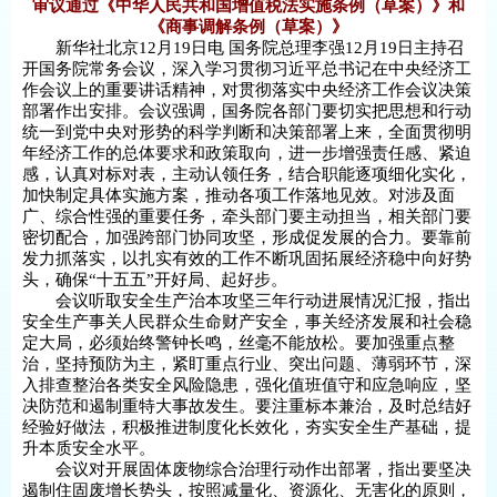
审议通过《中华人民共和国增值税法实施条例（草案）》和
《商事调解条例（草案）》
新华社北京12月19日电 国务院总理李强12月19日主持召
开国务院常务会议，深入学习贯彻习近平总书记在中央经济工
作会议上的重要讲话精神，对贯彻落实中央经济工作会议决策
部署作出安排。会议强调，国务院各部门要切实把思想和行动
统一到党中央对形势的科学判断和决策部署上来，全面贯彻明
年经济工作的总体要求和政策取向，进一步增强责任感、紧迫
感，认真对标对表，主动认领任务，结合职能逐项细化实化，
加快制定具体实施方案，推动各项工作落地见效。对涉及面
广、综合性强的重要任务，牵头部门要主动担当，相关部门要
密切配合，加强跨部门协同攻坚，形成促发展的合力。要靠前
发力抓落实，以扎实有效的工作不断巩固拓展经济稳中向好势
头，确保“十五五”开好局、起好步。
会议听取安全生产治本攻坚三年行动进展情况汇报，指出
安全生产事关人民群众生命财产安全，事关经济发展和社会稳
定大局，必须始终警钟长鸣，丝毫不能放松。要加强重点整
治，坚持预防为主，紧盯重点行业、突出问题、薄弱环节，深
入排查整治各类安全风险隐患，强化值班值守和应急响应，坚
决防范和遏制重特大事故发生。要注重标本兼治，及时总结好
经验好做法，积极推进制度化长效化，夯实安全生产基础，提
升本质安全水平。
会议对开展固体废物综合治理行动作出部署，指出要坚决
遏制住固废增长势头，按照减量化、资源化、无害化的原则，