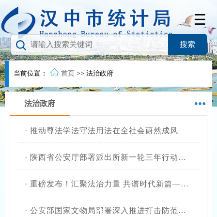
当前位置：
首页
>>
法治政府
法治政府
·
推动尊法学法守法用法在全社会蔚然成风
·
陕西省公安厅部署派出所新一轮三年行动计划
·
重磅发布！汇聚法治力量 共谱时代新篇——“十四五”时期法治陕西建设回顾专题片
·
公安部国家文物局部署深入推进打击防范文物犯罪“云鸮”专项行动