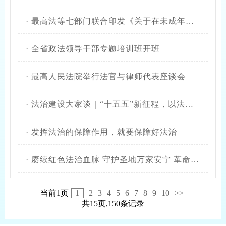
·
最高法等七部门联合印发《关于在未成年人司法保护工作中充分发挥银发力量的意见》
·
全省政法领导干部专题培训班开班
·
最高人民法院举行法官与律师代表座谈会
·
法治建设大家谈｜“十五五”新征程，以法治之力护航陕西高质量发展
·
发挥法治的保障作用，就要保障好法治
·
赓续红色法治血脉 守护圣地万家安宁 革命圣地延安汲取法治力量践行为民初心
当前1页
1
2
3
4
5
6
7
8
9
10
>>
共15页,150条记录