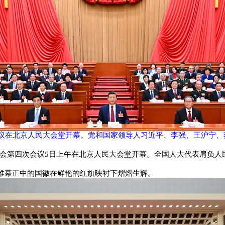
会议在北京人民大会堂开幕。党和国家领导人习近平、李强、王沪宁
大会第四次会议5日上午在北京人民大会堂开幕。全国人大代表肩负
帷幕正中的国徽在鲜艳的红旗映衬下熠熠生辉。