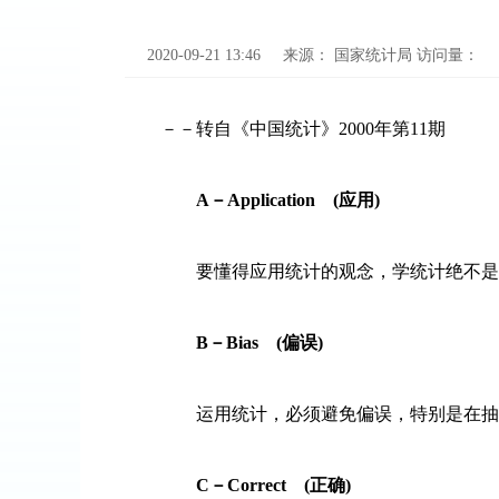
2020-09-21 13:46
来源：
国家统计局
访问量：
－－转自《中国统计》
2000
年第
11
期
A
－
Application
(
应用
)
要懂得应用统计的观念，学统计绝不是仅
B
－
Bias
(
偏误
)
运用统计，必须避免偏误，特别是在抽样
C
－
Correct
(
正确
)