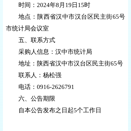
时间：
202
4
年
8
月
19
日
15
时
地点：
陕西省汉中
市
汉台区民主街
65号
市统计局
会议室
五、联系方式
采购人信息：汉中市统计局
地址：陕西省汉中市汉台区民主街
65号
联系人：杨松强
电话：
0916-2626791
六、公告期限
自本公告发布之日起
5个工作日