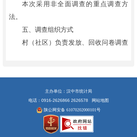
本次
采用非全面调查的重点调查方
法。
五、调查组织方式
村（社区）负责发放、回收问卷调查
表，镇（街道办）负责
统计
辖区问卷调查
汇总
，
县（区）负责汇总本县（区）镇
（办）汇总表，
汉中市
卫生健康委员人口
主办单位：汉中市统计局
监测与家庭发展科
负责
全市
统计报表汇
电话：0916-2626866 2626578
网站地图
总。
陕公网安备 61070202000101号
六、数据发布
本报表制度中的数据仅限内部使用，