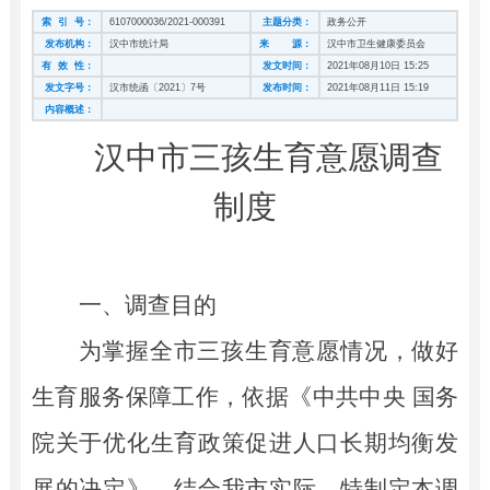
索 引 号：
6107000036/2021-000391
主题分类：
政务公开
发布机构：
汉中市统计局
来 源：
汉中市卫生健康委员会
有 效 性：
发文时间：
2021年08月10日 15:25
发文字号：
汉市统函〔2021〕7号
发布时间：
2021年08月11日 15:19
内容概述：
汉中市
三孩生育意愿
调查
制度
一、调查目的
为掌握全市三孩生育意愿情况，做好
生育服务保障工作，依据《中共中央
国务
院关于优化生育政策促进人口长期均衡发
展的决定》，
结合我市实际，特制定本
调